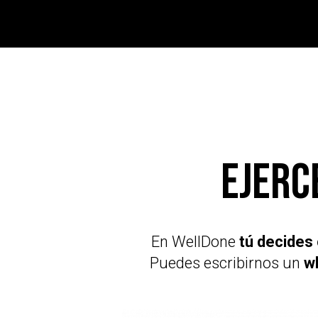
Ejerc
En WellDone
tú decides
Puedes escribirnos un
w