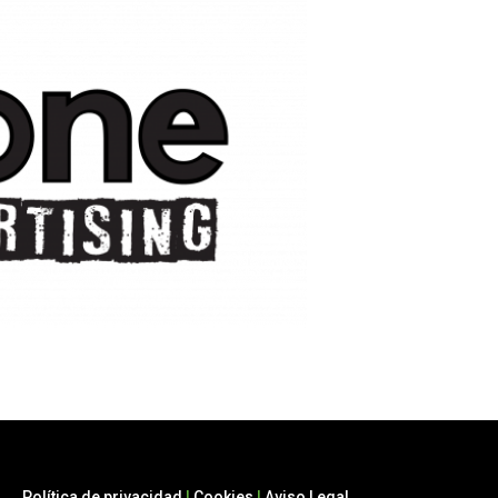
y analizar nuestro tráfico. Al hacer clic en "Aceptar to
Política de privacidad
|
Cookies
|
Aviso Legal